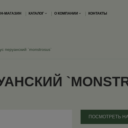
Н-МАГАЗИН
КАТАЛОГ
О КОМПАНИИ
КОНТАКТЫ
ус перуанский `monstrosus`
УАНСКИЙ `MONST
ПОСМОТРЕТЬ Н